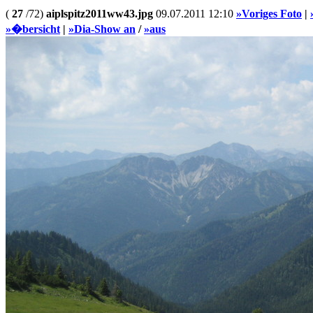
(
27
/72)
aiplspitz2011ww43.jpg
09.07.2011 12:10
»Voriges Foto
|
»�bersicht
|
»Dia-Show an
/
»aus