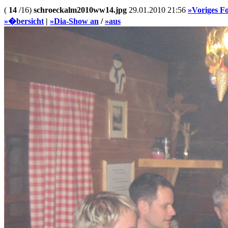
(
14
/16)
schroeckalm2010ww14.jpg
29.01.2010 21:56
»Voriges F
»�bersicht
|
»Dia-Show an
/
»aus