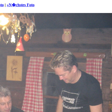
oto
|
»N�chstes Foto