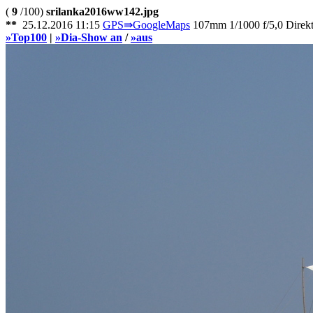
(
9
/100)
srilanka2016ww142.jpg
**
25.12.2016 11:15
GPS⇛GoogleMaps
107mm 1/1000 f/5,0 Direkt 
»Top100
|
»Dia-Show an
/
»aus