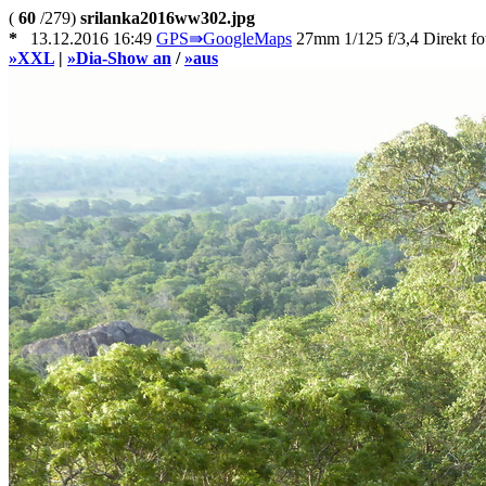
(
60
/279)
srilanka2016ww302.jpg
*
13.12.2016 16:49
GPS⇛GoogleMaps
27mm 1/125 f/3,4 Direkt fot
»XXL
|
»Dia-Show an
/
»aus