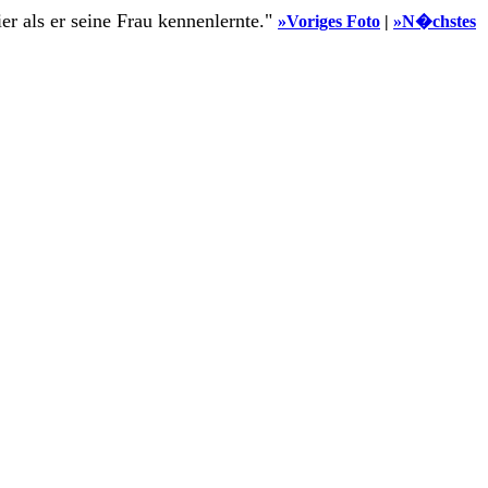
r als er seine Frau kennenlernte."
»Voriges Foto
|
»N�chstes