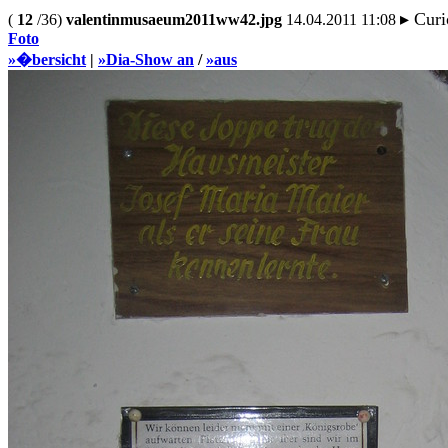
▸ Curi
(
12
/36)
valentinmusaeum2011ww42.jpg
14.04.2011 11:08
Foto
»�bersicht
|
»Dia-Show an
/
»aus