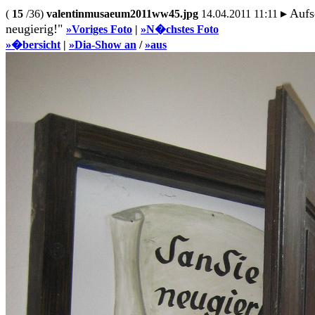
▸ Aufs
(
15
/36)
valentinmusaeum2011ww45.jpg
14.04.2011 11:11
neugierig!"
»Voriges Foto
|
»N�chstes Foto
»�bersicht
|
»Dia-Show an
/
»aus