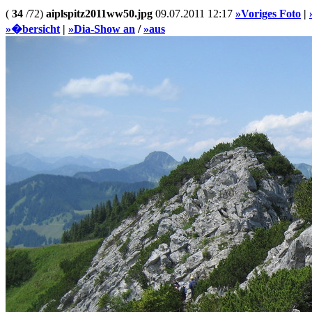
(
34
/72)
aiplspitz2011ww50.jpg
09.07.2011 12:17
»Voriges Foto
|
»�bersicht
|
»Dia-Show an
/
»aus