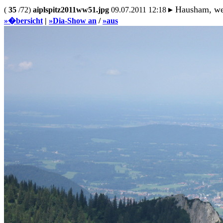
▸ Hausham, we
(
35
/72)
aiplspitz2011ww51.jpg
09.07.2011 12:18
»�bersicht
|
»Dia-Show an
/
»aus