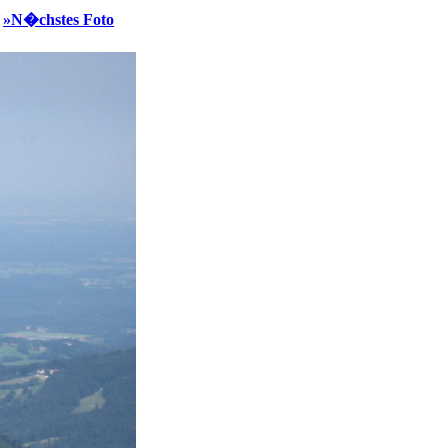
|
»N�chstes Foto