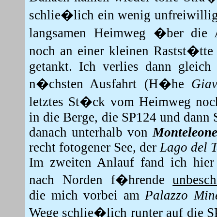
schlie�lich ein wenig unfreiwilli
langsamen Heimweg �ber die
noch an einer kleinen Rastst�tt
getankt.
Ich verlies dann gleich
n�chsten Ausfahrt (H�he
Giav
letztes St�ck vom Heimweg noch
in die Berge, die SP124 und dann
danach unterhalb von
Monteleon
recht fotogener See, der
Lago del 
Im zweiten Anlauf fand ich hier
nach Norden f�hrende
unbeschi
die mich vorbei am
Palazzo Min
Wege schlie�lich runter auf die S