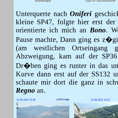
Kaktusfeigen
Lago di Chucchinadorza
Unterquerte nach
Oniferi
geschick
kleine SP47, folgte hier erst de
orientierte ich mich an
Bono
. W
Pause machte,
Dann ging es z�gig
(am westlichen Ortseingang g
Abzweigung, kam auf der SP36 h
Dr�ben ging es runter in das 
Kurve dann erst auf der SS132 
schaute mir dort die ganz in sch
Regno
an.
12.09.2012 13:26
12.09.2012 14:20