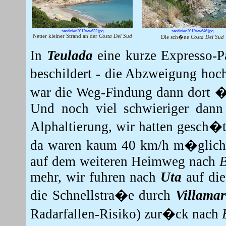
sardinien2012ww632.jpg
sardinien2012ww646.jpg
Netter kleiner Strand an der
Costa Del Sud
Die sch�ne
Costa Del Sud
In
Teulada
eine kurze Expresso-P
beschildert - die Abzweigung ho
war die Weg-Findung dann dort 
Und noch viel schwieriger dann 
Alphaltierung, wir hatten gesch�
da waren kaum 40 km/h m�glich,
auf dem weiteren Heimweg nach
mehr, wir fuhren nach
Uta
auf die
die Schnellstra�e durch
Villama
Radarfallen-Risiko) zur�ck nach