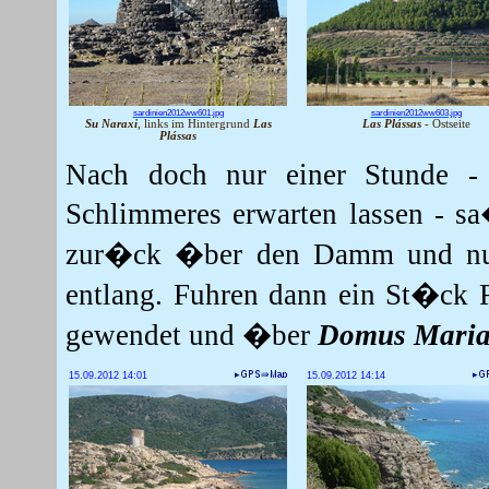
sardinien2012ww601.jpg
sardinien2012ww603.jpg
Su Naraxi
, links im Hintergrund
Las
Las Plássas
- Ostseite
Plássas
Nach doch nur einer Stunde - 
Schlimmeres erwarten lassen - sa
zur�ck �ber den Damm und nu
entlang.
Fuhren dann ein St�ck 
gewendet und �ber
Domus Mari
15.09.2012 14:01
15.09.2012 14:14