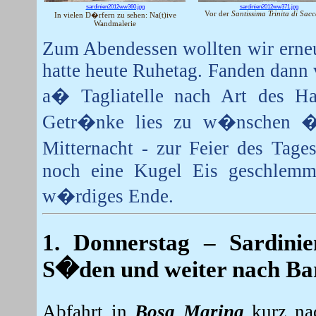
sardinien2012ww360.jpg
sardinien2012ww371.jpg
Vor der
Santissima Trinita di Sac
In vielen D�rfern zu sehen: Na(t)ive
Wandmalerie
Zum Abendessen wollten wir erneu
hatte heute Ruhetag. Fanden dann 
a� Tagliatelle nach Art des H
Getr�nke lies zu w�nschen �
Mitternacht - zur Feier des Ta
noch eine Kugel Eis geschlemmt
w�rdiges Ende.
1. Donnerstag
– Sardinie
S�den und weiter nach Bar
Abfahrt in
Bosa Marina
kurz na