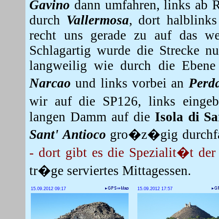
Gavino
dann umfahren, links ab 
durch
Vallermosa
, dort halblin
recht uns gerade zu auf das we
Schlagartig wurde die Strecke 
langweilig wie durch die Ebene
Narcao
und links vorbei an
Perd
wir auf die SP126, links eing
langen Damm auf die
Isola di Sa
Sant' Antioco
gro�z�gig durchfahr
- dort gibt es die Spezialit�t de
tr�ge serviertes Mittagessen.
15.09.2012 09:17
15.09.2012 17:57