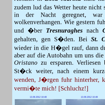
zudem lud das Wetter heute nicht s
in der Nacht geregnet, wa
wolkenverhangen. Wie gestern fuh
und �ber
Tresnuraghes
nach
gehalten, gen S�den. Bei
St. 
wieder in die H�gel rauf, dann 
aber auf die Autobahn um uns die 
Oristano
zu ersparen. Verliesen
St�ck weiter, nach einem kur
wenden, J�rgen fuhr hinterher, k
vermi�te mich! [Schluchz!]
13.09.2012 10:49
13.09.2012 10:49