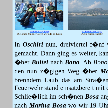
sardinien2012ap110.jpg
sardinien2012ww104.jpg
Die letzte Stunde waren wir alle an Deck
Olbia
Hafeneinfahrt
In
Oschiri
nun, dreiviertel f�nf 
gemacht.
Dann ging es weiter, k
�ber
Bultei
nach
Bono
.
Ab
Bono
den nun z�gigen Weg �ber
Ma
brenndem Laub das am Stra�enra
Feuerwehr stand einsatzbereit mit 
Schlie�lich im sch�nen
Bosa
ang
nach
Marina Bosa
wo wir 19 Uh