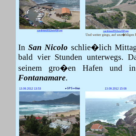
sardinien2012ww430.jpg
sardinien2012ww432.jpg
Und weiter gings, auf unz�hligen
In
San Nicolo
schlie�lich Mittag
bald vier Stunden unterwegs. 
seinem gro�en Hafen und in 
Fontanamare
.
13.09.2012 13:53
13.09.2012 15:06