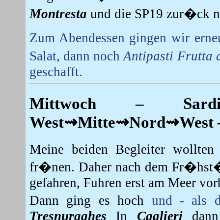
Montresta
und die SP19 zur�ck 
Zum Abendessen gingen wir erneu
Salat, dann noch
Antipasti Frutta 
geschafft.
Mittwoch
– Sardin
West⇝Mitte⇝Nord⇝West – 
Meine beiden Begleiter wollten
fr�nen. Daher nach dem Fr�hst�
gefahren,
Fuhren erst am Meer vor
Dann ging es hoch
und - als 
Tresnuraghes
In
Caglieri
dann 