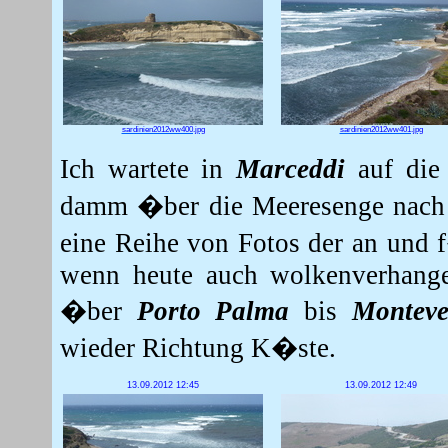
sardinien2012ww400.jpg
sardinien2012ww401.jpg
Ich wartete in
Marceddi
auf die 
damm �ber die Meeresenge nac
eine Reihe von Fotos der an und
wenn heute auch wolkenverhang
�ber
Porto Palma
bis
Montev
wieder Richtung K�ste.
13.09.2012 12:45
13.09.2012 12:49