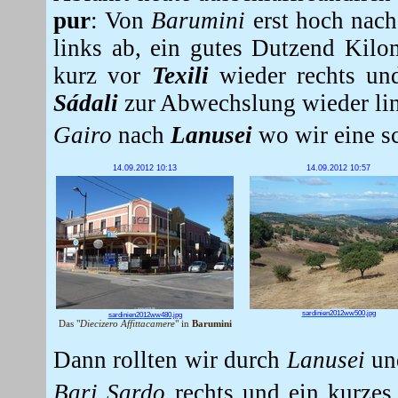
pur
: Von
Barumini
erst hoch nac
links ab, ein gutes Dutzend Kil
kurz vor
Texili
wieder rechts un
Sádali
zur Abwechslung wieder li
Gairo
nach
Lanusei
wo wir eine 
14.09.2012 10:13
14.09.2012 10:57
sardinien2012ww500.jpg
sardinien2012ww480.jpg
Das "
Diecizero Affittacamere
" in
Barumini
Dann rollten wir durch
Lanusei
u
Bari Sardo
rechts und ein kurzes