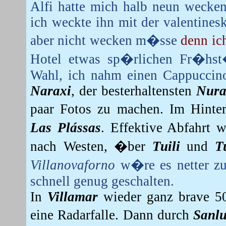
Alfi hatte mich halb neun wecken
ich weckte ihn mit der valentines
aber nicht wecken m�sse
denn ic
Hotel etwas sp�rlichen Fr�hs
Wahl, ich nahm einen Cappuccin
Naraxi
, der besterhaltensten
Nura
paar Fotos zu machen. Im Hinte
Las Plássas
.
Effektive Abfahrt 
nach Westen, �ber
Tuili
und
T
Villanovaforno
w�re es netter zu 
schnell genug geschalten.
In
Villamar
wieder ganz brave 50
eine Radarfalle. Dann durch
Sanlu