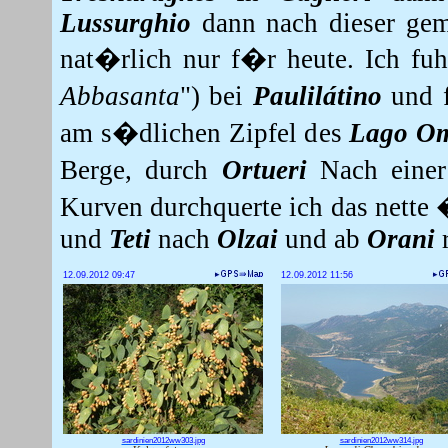
Lussurghio
dann nach dieser gem
nat�rlich nur f�r heute.
Ich fuh
Abbasanta
") bei
Paulilátino
und 
am s�dlichen Zipfel des
Lago O
Berge, durch
Ortueri
Nach einer 
Kurven durchquerte ich das nette
und
Teti
nach
Olzai
und ab
Orani
12.09.2012 09:47
12.09.2012 11:56
sardinien2012ww303.jpg
sardinien2012ww314.jpg