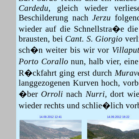
Cardedu
, gleich wieder verlie
Beschilderung nach
Jerzu
folgen
wieder auf die Schnellstra�e d
brausten, bei
Cant. S. Giorgio
verl
sch�n weiter bis wir vor
Villapu
Porto Corallo
nun, halb vier, ei
R�ckfahrt ging erst durch
Murav
langgezogenen Kurven hoch, vorb
�ber
Orroli
nach
Nurri
, dort w
wieder rechts und schlie�lich vor
14.09.2012 12:41
14.09.2012 16:22