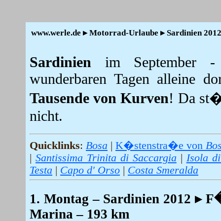
www.werle.de ▸ Motorrad-Urlaube ▸ Sardinien 201
Sardinien
im September 
wunderbaren Tagen alleine do
Tausende von Kurven
! Da st
nicht.
Quicklinks
:
Bosa
|
K�stenstra�e von
Bo
|
Santissima Trinita di Saccargia
|
Isola d
Testa
|
Capo d' Orso
|
Costa Smeralda
1. Montag
– Sardinien 2012 ▸ F�
Marina – 193 km