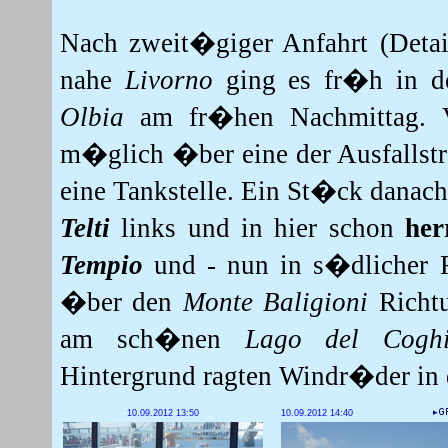
Nach zweit�giger Anfahrt (Detai
nahe
Livorno
ging es fr�h in de
Olbia
am fr�hen Nachmittag. V
m�glich �ber eine der Ausfallst
eine Tankstelle. Ein St�ck dana
Telti
links und in hier schon
her
Tempio
und - nun in s�dlicher 
�ber den
Monte Baligioni
Richt
am sch�nen
Lago del Coghi
Hintergrund ragten Windr�der in
10.09.2012 13:50
10.09.2012 14:40