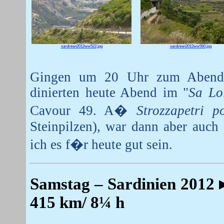
sardinien2012ww522.jpg
sardinien2012ww560.jpg
Gingen um 20 Uhr zum Abendes
dinierten heute Abend im "
Sa Lo
Cavour 49. A�
Strozzapetri po
Steinpilzen), war dann aber auch
ich es f�r heute gut sein.
Samstag
– Sardinien 2012
415 km/ 8¼ h