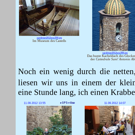
sardinien2012ww259.jpg
Im Museum des Castells
sardinien2012ww269.jpg
Das bunte Kacheldach des Glocke
der
Cattedrale Sant' Antonio Ab
Noch ein wenig durch die netten
liesen wir uns in einem der kle
eine Stunde lang, ich einen Krabbe
11.09.2012 13:55
11.09.2012 14:07