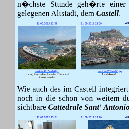
n�chste Stunde geh�rte einer 
gelegenen Altstadt, dem
Castell
.
11.09.2012 12:53
11.09.2012 12:56
sardinien2012ww240.jpg
sardinien2012ww241.jpg
Erster, beeindruckender Blick auf
Castelsardo
Castelsardo
Wie auch des im Castell integrie
noch in die schon von weitem du
sichtbare
Cattedrale Sant' Antoni
11.09.2012 13:24
11.09.2012 13:20