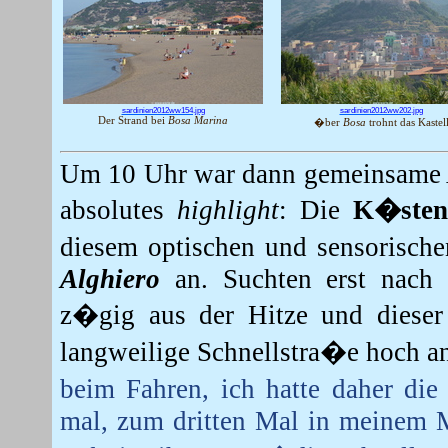
sardinien2012ww154.jpg
sardinien2012ww202.jpg
Der Strand bei
Bosa Marina
�ber
Bosa
trohnt das Kastel
Um 10 Uhr war dann gemeinsame Ab
absolutes
highlight
:
Die
K�sten
diesem optischen und sensorische
Alghiero
an. Suchten erst nach 
z�gig aus der Hitze und dieser
langweilige Schnellstra�e hoch 
beim Fahren, ich hatte daher di
mal, zum dritten Mal in meinem M