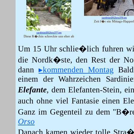
sardinien2012ww278.jpg
Zeit f�r ein Mittags-Happer
sardinien2012ww277.jpg
Diese K�chin schreckte uns eher ab
Um 15 Uhr schlie�lich fuhren wir
die Nordk�ste, den Rest der No
dann
▸kommenden Montag
Bal
einem der Wahrzeichen Sardin
Elefante
, dem Elefanten-Stein
, ei
auch ohne viel Fantasie einen El
Ganz im Gegenteil zu dem "B�r
Orso
Danach kamen wieder tolle Stra�