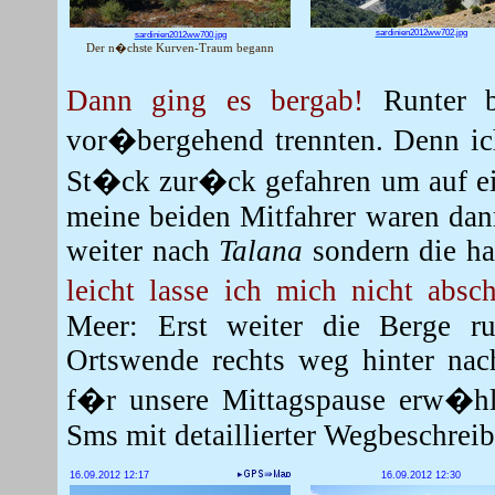
sardinien2012ww702.jpg
sardinien2012ww700.jpg
Der n�chste Kurven-Traum begann
Dann ging es bergab!
Runter 
vor�bergehend trennten. Denn ic
St�ck zur�ck gefahren um auf ei
meine beiden Mitfahrer waren dan
weiter nach
Talana
sondern die h
leicht lasse ich mich nicht abs
Meer: Erst weiter die Berge r
Ortswende rechts weg hinter na
f�r unsere Mittagspause erw�hlt
Sms mit detaillierter Wegbeschrei
16.09.2012 12:17
16.09.2012 12:30