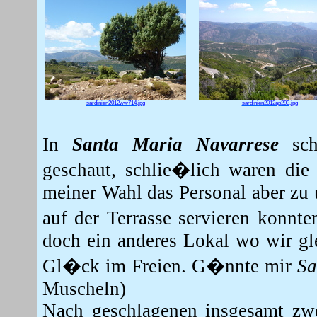
sardinien2012ww714.jpg
sardinien2012ap293.jpg
In
Santa Maria Navarrese
sch
geschaut, schlie�lich waren di
meiner Wahl das Personal aber zu 
auf der Terrasse servieren konnt
doch ein anderes Lokal wo wir gl
Gl�ck im Freien. G�nnte mir
Sa
Muscheln)
Nach geschlagenen insgesamt zwe