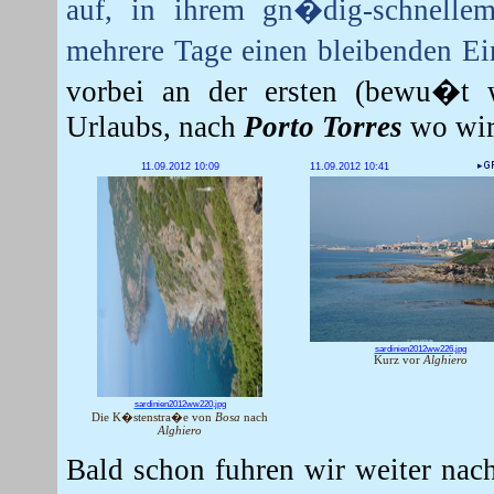
auf, in ihrem gn�dig-schnelle
mehrere Tage einen bleibenden Ei
vorbei an der ersten (bewu�t 
Urlaubs, nach
Porto Torres
wo wir 
11.09.2012 10:09
11.09.2012 10:41
sardinien2012ww226.jpg
Kurz vor
Alghiero
sardinien2012ww220.jpg
Die K�stenstra�e von
Bosa
nach
Alghiero
Bald schon fuhren wir weiter na