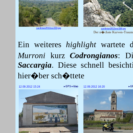
sardinien2012ww333.jpg
sardinien2012ww336.jpg
Der n�chste Kurven-Traum
Ein weiteres
highlight
wartete 
Murroni
kurz
Codrongianos
: D
Saccargia
. Diese schnell besich
hier�ber sch�ttete
12.09.2012 15:24
12.09.2012 16:20